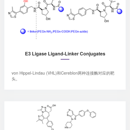
E3 Ligase Ligand-Linker Conjugates
von Hippel-Lindau (VHL)和Cereblon两种连接酶对应的靶
头。